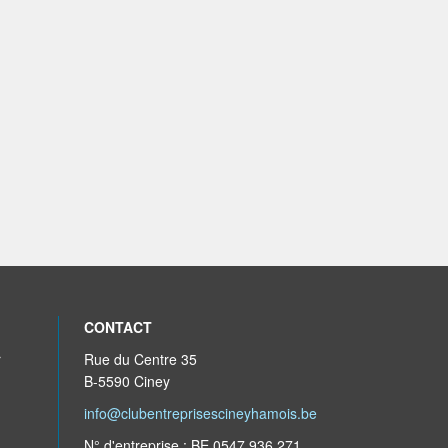
CONTACT
r
Rue du Centre 35
B-5590 Ciney
info@clubentreprisescineyhamois.be
N° d'entreprise : BE 0547 936 271