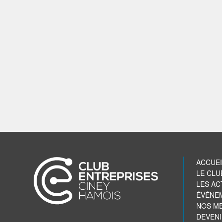
ACCUEI
LE CLU
LES AC
ÉVÉNE
NOS M
DEVEN