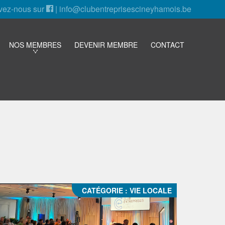
vez-nous sur
|
info@clubentreprisescineyhamois.be
NOS MEMBRES
DEVENIR MEMBRE
CONTACT
CATÉGORIE :
VIE LOCALE