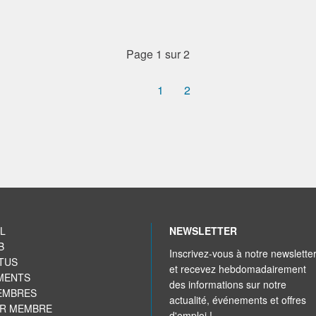
Page 1 sur 2
1
2
L
NEWSLETTER
B
Inscrivez-vous à notre newslette
TUS
et recevez hebdomadairement
MENTS
des informations sur notre
EMBRES
actualité, événements et offres
IR MEMBRE
d'emploi !