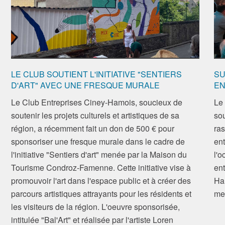
LE CLUB SOUTIENT L'INITIATIVE "SENTIERS
SU
D'ART" AVEC UNE FRESQUE MURALE
EN
Le Club Entreprises Ciney-Hamois, soucieux de
Le
soutenir les projets culturels et artistiques de sa
sou
région, a récemment fait un don de 500 € pour
ras
sponsoriser une fresque murale dans le cadre de
ent
l'initiative "Sentiers d'art" menée par la Maison du
l'o
Tourisme Condroz-Famenne. Cette initiative vise à
ent
promouvoir l'art dans l'espace public et à créer des
Ham
parcours artistiques attrayants pour les résidents et
me
les visiteurs de la région. L'oeuvre sponsorisée,
intitulée "Bal'Art" et réalisée par l'artiste Loren