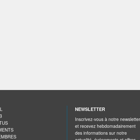
L
NEWSLETTER
B
Inscrivez-vous à notre newslette
TUS
et recevez hebdomadairement
MENTS
des informations sur notre
EMBRES
actualité, événements et offres