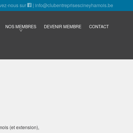
vez-nous sur
|
info@clubentreprisescineyhamois.be
NOS MEMBRES
DEVENIR MEMBRE
CONTACT
mois (et extension),