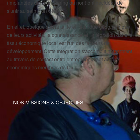
(implantées dans un zoning ou non) ont décidées de
s'unir au sein d'un Club.
En effet, quelque soit la taille et l'étendue géographique
de leurs activités, la connaissance et l'intégration dans le
tissu économique local est l'un des facteurs de
développement. Cette intégration s'accomplit notamment
au travers de contact entre entrepreneurs et acteurs
économiques membres du Club.
NOS MISSIONS & OBJECTIFS