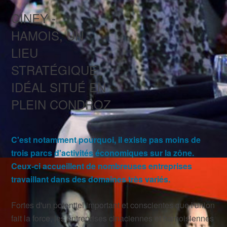
CINEY -
HAMOIS, UN
LIEU
STRATÉGIQUE
IDÉAL SITUÉ EN
PLEIN CONDROZ
C'est notamment pourquoi, il existe pas moins de
trois parcs d'activités économiques sur la zône.
Ceux-ci accueillent de nombreuses entreprises
travaillant dans des domaines très variés.
Fortes d'un potentiel important et conscientes que l'union
fait la force, les entreprises cinaciennes et hamoisiennes