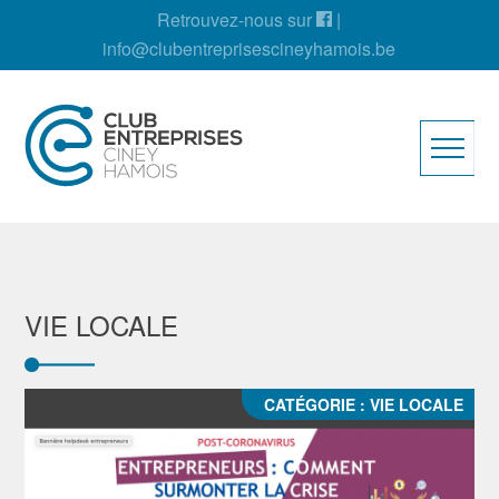
Retrouvez-nous sur
|
info@clubentreprisescineyhamois.be
VIE LOCALE
CATÉGORIE :
VIE LOCALE