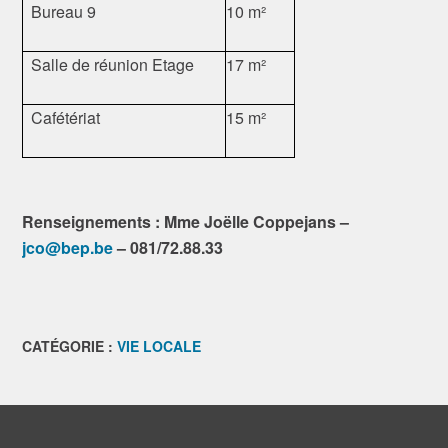
Bureau 9
10 m²
Salle de réunion Etage
17 m²
Cafétériat
15 m²
Renseignements : Mme Joëlle Coppejans –
jco@bep.be
– 081/72.88.33
CATÉGORIE :
VIE LOCALE