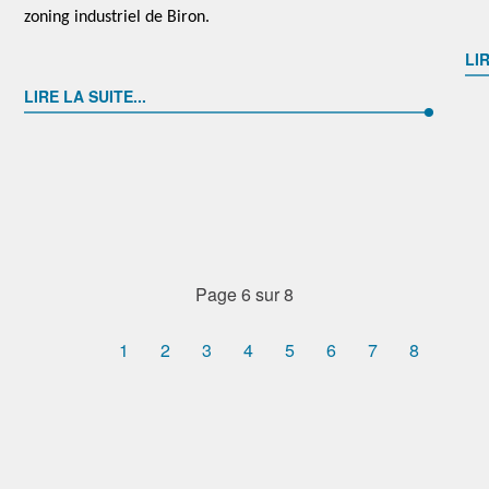
zoning industriel de Biron.
LIR
LIRE LA SUITE...
Page 6 sur 8
1
2
3
4
5
6
7
8