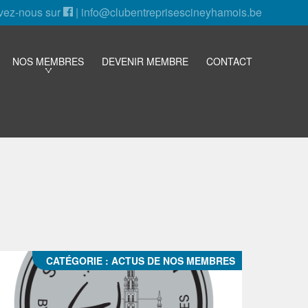
vez-nous sur
|
info@clubentreprisescineyhamois.be
NOS MEMBRES
DEVENIR MEMBRE
CONTACT
CATÉGORIE :
ACTUS DE NOS MEMBRES