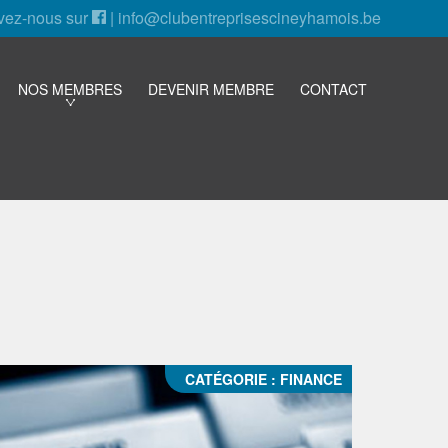
vez-nous sur
|
info@clubentreprisescineyhamois.be
NOS MEMBRES
DEVENIR MEMBRE
CONTACT
CATÉGORIE :
FINANCE