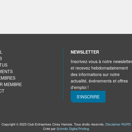
L
NEWSLETTER
B
Inscrivez-vous à notre newslette
TUS
et recevez hebdomadairement
MENTS
des informations sur notre
EMBRES
actualité, événements et offres
IR MEMBRE
d'emploi !
CT
S'INSCRIRE
Copyright © 2023 Club Entreprises Ciney Hamois. Tous droits réservés.
Disclaimer RGPD
Créé par
Schmitz Digital Printing