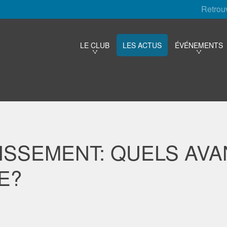
Retrou
LE CLUB
LES ACTUS
ÉVÉNEMENTS
TISSEMENT: QUELS AV
E?