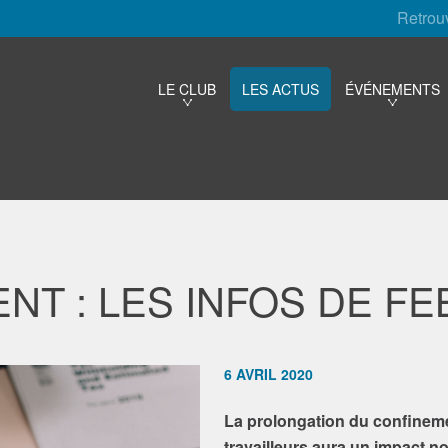
Retrou
LE CLUB
LES ACTUS
ÉVÉNEMENTS
NT : LES INFOS DE FE
6 AVRIL 2020
La prolongation du confinemen
travailleurs aura un impact n