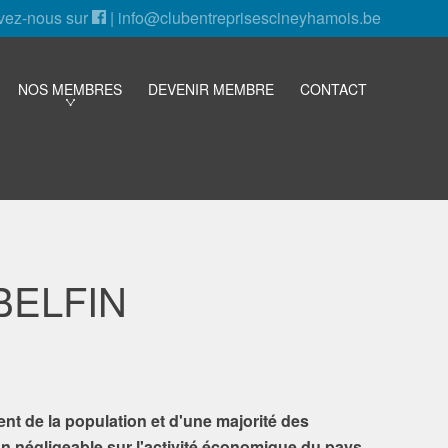
vez-nous sur
|
info@clubentreprisescineyhamois.be
NOS MEMBRES
DEVENIR MEMBRE
CONTACT
BELFIN
t de la population et d'une majorité des
on négligeable sur l'activité économique du pays.