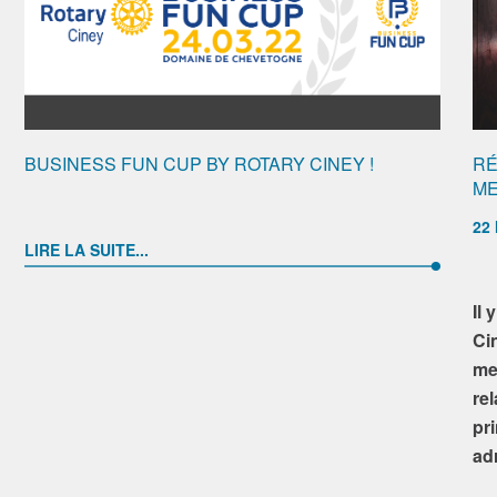
BUSINESS FUN CUP BY ROTARY CINEY !
RÉ
ME
22 
LIRE LA SUITE...
Il
Ci
me
re
pr
ad