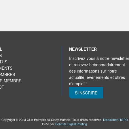
L
NEWSLETTER
B
Inscrivez-vous à notre newslette
TUS
et recevez hebdomadairement
MENTS
des informations sur notre
EMBRES
actualité, événements et offres
IR MEMBRE
d'emploi !
CT
S'INSCRIRE
Copyright © 2023 Club Entreprises Ciney Hamois. Tous droits réservés.
Disclaimer RGPD
Créé par
Schmitz Digital Printing